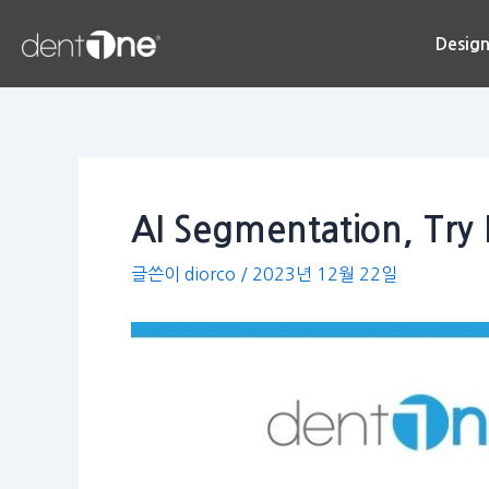
콘
Post
텐
navigation
Desig
츠
로
건
너
뛰
기
AI Segmentation, Try
글쓴이
diorco
/
2023년 12월 22일