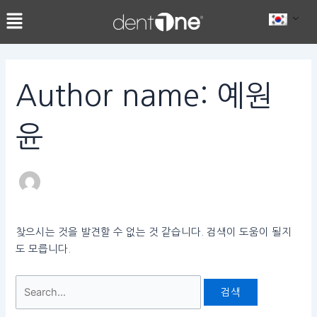
콘
Search
텐
for:
츠
로
건
Author name: 예원
너
뛰
윤
기
찾으시는 것을 발견할 수 없는 것 같습니다. 검색이 도움이 될지
도 모릅니다.