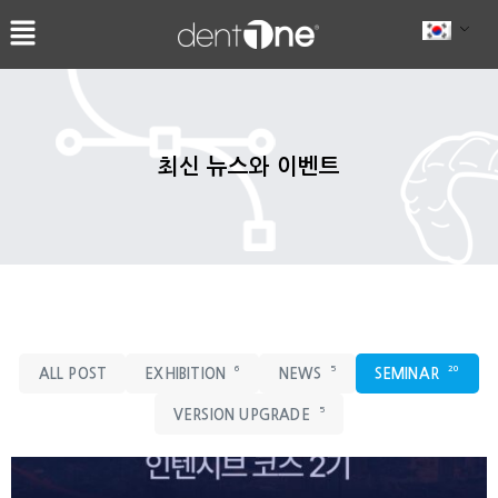
콘
텐
츠
로
건
너
최신 뉴스와 이벤트
뛰
기
6
5
20
ALL POST
EXHIBITION
NEWS
SEMINAR
5
VERSION UPGRADE