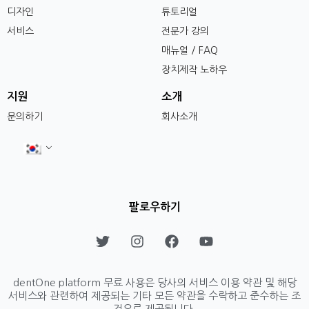
디자인
튜토리얼
서비스
전문가 강의
매뉴얼 / FAQ
장치제작 노하우
지원
소개
문의하기
회사소개
팔로우하기
T
I
F
Y
w
n
a
o
i
s
c
u
t
t
e
t
dentOne platform 무료 사용은 당사의 서비스 이용 약관 및 해당
t
a
b
u
서비스와 관련하여 제공되는 기타 모든 약관을 수락하고 준수하는 조
e
g
o
b
건으로 제공됩니다.