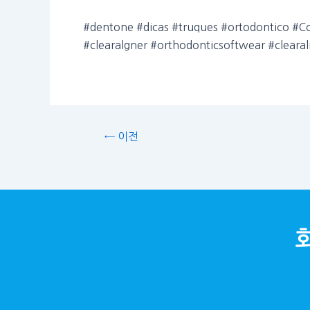
#dentone #dicas #truques #ortodontico #C
#clearalgner #orthodonticsoftwear #cl
← 이전