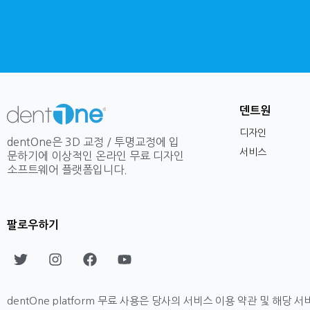
덴트원
디자인
dentOne은 3D 교정 / 투명교정에 입
서비스
문하기에 이상적인 온라인 무료 디자인
소프트웨어 플랫폼입니다.
팔로우하기
T
I
F
Y
w
n
a
o
i
s
c
u
t
t
e
t
dentOne platform 무료 사용은 당사의 서비스 이용 약관 및 
t
a
b
u