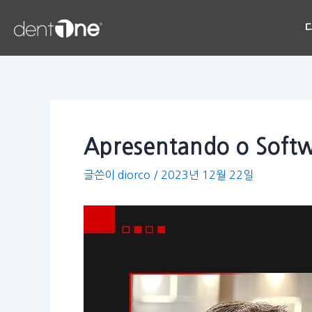
콘
Post
텐
navigation
츠
로
건
너
뛰
기
Apresentando o Soft
글쓴이
diorco
/
2023년 12월 22일