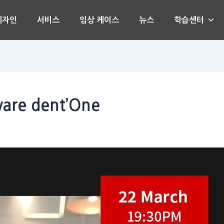
디자인
서비스
임상 케이스
뉴스
학습센터
ware dent’One