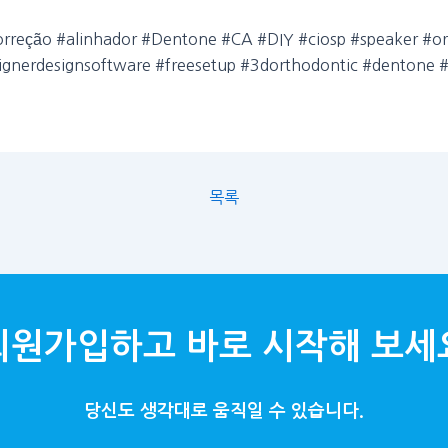
orreção #alinhador #Dentone #CA #DIY #ciosp #speaker #or
earalignerdesignsoftware #freesetup #3dorthodontic #
목록
회원가입하고 바로 시작해 보세
당신도 생각대로 움직일 수 있습니다.