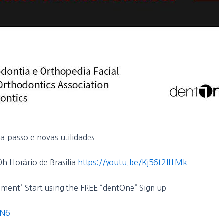
-passo e novas utilidades
h Horário de Brasília
https://youtu.be/Kj56t2lfLMk
ent” Start using the FREE “dentOne” Sign up
SN6