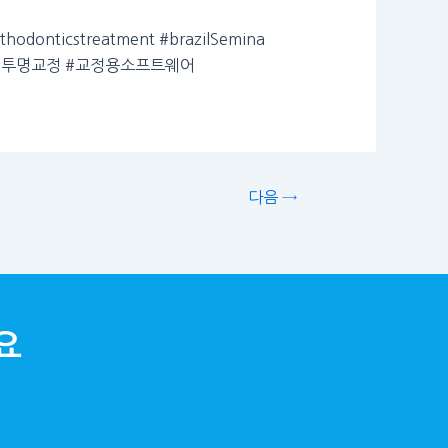
thodonticstreatment #brazilSemina
dentone #투명교정 #교정용소프트웨어
다음 →
요