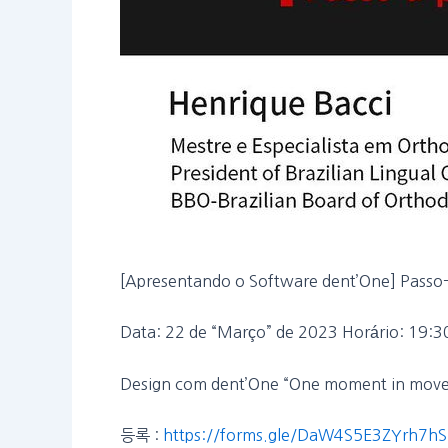
[Apresentando o Software dent’One] Passo-a
Data: 22 de “Março” de 2023 Horário: 19:30
Design com dent’One “One moment in movem
등록 :
https://forms.gle/DaW4S5E3ZYrh7h