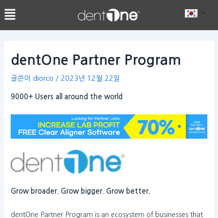
콘
Post
텐
navigation
츠
로
건
dentOne Partner Program
너
뛰
글쓴이
diorco
/
2023년 12월 22일
기
9000+ Users all around the world
Grow broader. Grow bigger. Grow better.
dentOne Partner Program is an ecosystem of businesses that