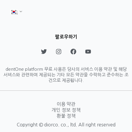
팔로우하기
T
I
F
Y
w
n
a
o
i
s
c
u
t
t
e
t
dentOne platform 무료 사용은 당사의 서비스 이용 약관 및 해당
t
a
b
u
서비스와 관련하여 제공되는 기타 모든 약관을 수락하고 준수하는 조
e
g
o
b
건으로 제공됩니다.
r
r
o
e
a
k
m
이용 약관
개인 정보 정책
환불 정책
Copyright © diorco. co., ltd. All right reserved