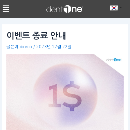
콘
Post
텐
navigation
츠
로
건
이벤트 종료 안내
너
뛰
글쓴이
diorco
/
2023년 12월 22일
기