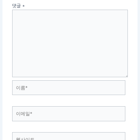
댓글
*
이
름
*
이
메
일
*
웹