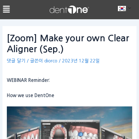
콘
Post
텐
navigation
츠
로
건
[Zoom] Make your own Clear
너
Aligner (Sep.)
뛰
기
댓글 달기
/ 글쓴이
diorco
/
2023년 12월 22일
WEBINAR Reminder:
How we use DentOne