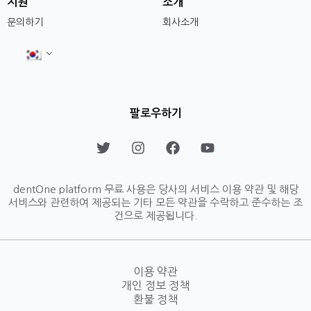
지원
소개
문의하기
회사소개
팔로우하기
T
I
F
Y
w
n
a
o
i
s
c
u
t
t
e
t
dentOne platform 무료 사용은 당사의 서비스 이용 약관 및 해당
t
a
b
u
서비스와 관련하여 제공되는 기타 모든 약관을 수락하고 준수하는 조
e
g
o
b
건으로 제공됩니다.
r
r
o
e
a
k
m
이용 약관
개인 정보 정책
환불 정책