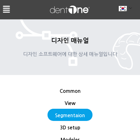
콘
텐
츠
로
건
디자인 매뉴얼
너
뛰
디자인 소프트웨어에 대한 상세 매뉴얼입니다
기
Common
View
Segmentaion
3D setup
Modeler