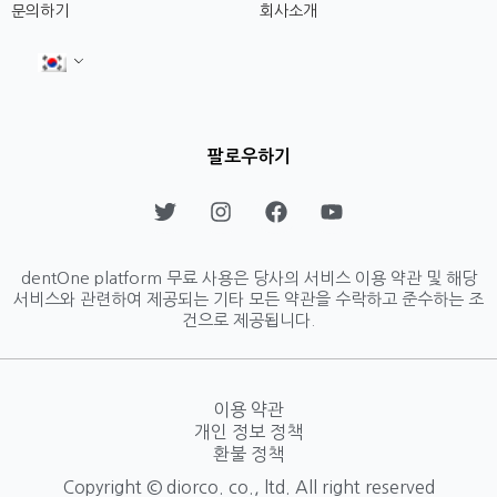
문의하기
회사소개
팔로우하기
T
I
F
Y
w
n
a
o
i
s
c
u
t
t
e
t
dentOne platform 무료 사용은 당사의 서비스 이용 약관 및 해당
t
a
b
u
서비스와 관련하여 제공되는 기타 모든 약관을 수락하고 준수하는 조
e
g
o
b
건으로 제공됩니다.
r
r
o
e
a
k
m
이용 약관
개인 정보 정책
환불 정책
Copyright © diorco. co., ltd. All right reserved